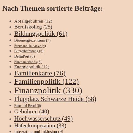
Nach Themen sortierte Beiträge:
Abfallgebühren
(12)
Berufskolleg
(25)
Bildungspolitik
(61)
Bioenergiezentrum
(7)
Breitband-Initiative
(4)
Bürgerbefragung
(6)
DeltaPort
(8)
Ehrenamtsfonds
(5)
Energiepolitik
(12)
Familienkarte
(76)
Familienpolitik
(122)
Finanzpolitik
(330)
Flugplatz Schwarze Heide
(58)
Frau und Beruf
(6)
Gebühren
(40)
Hochwasserschutz
(49)
Häfenkooperation
(33)
Integration und Inklusion
(9)