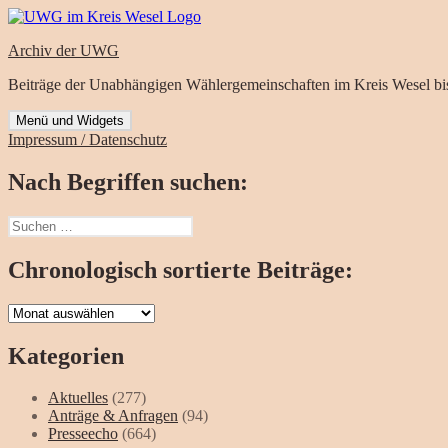
Zum
Inhalt
Archiv der UWG
springen
Beiträge der Unabhängigen Wählergemeinschaften im Kreis Wesel bi
Menü und Widgets
Impressum / Datenschutz
Nach Begriffen suchen:
Suchen
nach:
Chronologisch sortierte Beiträge:
Chronologisch
sortierte
Beiträge:
Kategorien
Aktuelles
(277)
Anträge & Anfragen
(94)
Presseecho
(664)