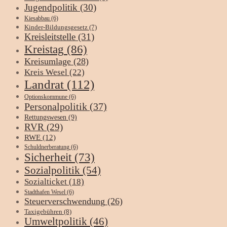
Jugendpolitik
(30)
Kiesabbau
(6)
Kinder-Bildungsgesetz
(7)
Kreisleitstelle
(31)
Kreistag
(86)
Kreisumlage
(28)
Kreis Wesel
(22)
Landrat
(112)
Optionskommune
(6)
Personalpolitik
(37)
Rettungswesen
(9)
RVR
(29)
RWE
(12)
Schuldnerberatung
(6)
Sicherheit
(73)
Sozialpolitik
(54)
Sozialticket
(18)
Stadthafen Wesel
(6)
Steuerverschwendung
(26)
Taxigebühren
(8)
Umweltpolitik
(46)