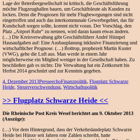
Lage der Betreibergesellschaft ist kritisch, die Geschäftsführung
möchte Flugzeughallen bauen, um Geschäftsleute als Kunden zu
locken. Denn die Prognosen für mehr Flugbewegungen sind nicht
eingetroffen und auch das interkommunale Gewerbegebiet, das für
Kundschaft sorgen sollte, kommt nicht voran. Der Vorschlag, den
Platz „Airport Ruhr“ zu nennen, wird daran kaum etwas ändern.
(…) Die Kreisverwaltung gibt Geschäftsführer André Hümpel
Hausaufgaben auf: Eine Ausbauplanung inklusive Finanzierung und
wirtschaftlicher Prognose. (…) Bottrop, prophezeit Martin Kuster
(VWG), gehe die Luft aus. Man werde in einem Jahr
möglicherweise ein Mitglied weniger in der Gesellschaft haben. Zu
beschließen gab es nichts: Die Verwaltung hat ein Zeitkorsett bis
Herbst 2014 geschnürt und zur Kenntnis gegeben.
Veröffentlicht
Kategorien
Schlagwörter
4. Dezember 2013
Presseecho
Finanzpolitik
,
Flugplatz Schwarze
am
Heide
,
Steuerverschwendung
,
Wirtschaftspolitik
>> Flugplatz Schwarze Heide <<
Die Rheinische Post Kreis Wesel berichtet am 9. Oktober 2013
(Auszüge):
(…) Vor dem Hintergrund, dass der Verkehrslandeplatz Schwarze
Heide bei Hünxe seit Jahren rote Zahlen schreibt, hatte