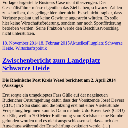
Vorlage dargestellte Business Case nicht überzeugen. Der
Geschäftsführer müsse eigentlich das Ziel haben, schwarze Zahlen
zu schreiben, dies gelinge hier aber nicht. Es sei nicht tragbar, dass
Verluste geplant und keine Gewinne angestrebt würden. Es solle
hier keine Wirtschaftsförderung, sondern nur noch Sportförderung
betrieben werden. Seine Fraktion werde den Beschlussvorschlag
nicht unterstützen.
Veröffentlicht
Kategorien
Schlagwörter
18. November 2014
18. Februar 2015
Aktuelles
Flugplatz Schwarze
am
Heide
,
Wirtschaftspolitik
Zwischenbericht zum Landeplatz
Schwarze Heide
Die Rheinische Post Kreis Wesel berichtet am 2. April 2014
(Auszüge):
Erst sorgte ein umgekipptes Fass Gülle auf der nagelneuen
Büdericher Ortsumgehung dafür, dass der Vorsitzende Josef Devers
(CDU) im Stau stand und die Sitzung erst mit einer Viertelstunde
Verspätung beginnen konnte. Dann mahnte Udo Bovenkerk (CDU)
zur Eile, weil in 700 Meter Entfernung vom Kreishaus eine Bombe
gefunden worden und es nicht ausgeschlossen sei, dass auch der
Ausschuss während der Entschärfung evakuiert werde. (…)