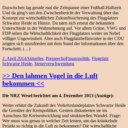
Dazwischen lag gerade mal die Zeitspanne einer Fußball-Halbzeit.
Und da ging’s um den Zwischenbericht der Verwaltung über das
Konzept zur wirtschaftlichen Zukunftssicherung des Flugplatzes
Schwarze Heide in Hünxe. Da taten sich erneut die bekannten
Unterschiede in der Wahrnehmung auf. Vor allem Grüne, VWG und
FDP sehen die Wirtschaftlichkeit des Flugplatzes weiter im Nebel
völliger Ungewissheit. Aber auch Flugplatzbefürworter in der CDU
zeigten sich unzufrieden mit dem Stand der Informationen über den
Fortschritt. (…)
Veröffentlicht
Kategorien
Schlagwörter
2. April 2014
Aktuelles
,
Presseecho
Finanzpolitik
,
Flugplatz
am
Schwarze Heide
,
Steuerverschwendung
>> Den lahmen Vogel in die Luft
bekommen <<
Die NRZ Wesel berichtet am 4. Dezember 2013 (Auzüge):
Weiter erhitzt die Zukunft des Verkehrslandeplatzes Schwarze Heide
die Gemüter der Kreispolitiker. Gestern diskutierten sie im
Ausschuss für Kreisentwicklung und strukturellen Wandel. Frage:
Wer muss was genau in welcher Zeit leisten, um das kränkelnde
Projekt so richtig in die Luft zu bekommen? Die wirtschaftliche