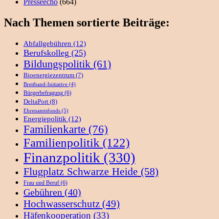
Presseecho
(664)
Nach Themen sortierte Beiträge:
Abfallgebühren
(12)
Berufskolleg
(25)
Bildungspolitik
(61)
Bioenergiezentrum
(7)
Breitband-Initiative
(4)
Bürgerbefragung
(6)
DeltaPort
(8)
Ehrenamtsfonds
(5)
Energiepolitik
(12)
Familienkarte
(76)
Familienpolitik
(122)
Finanzpolitik
(330)
Flugplatz Schwarze Heide
(58)
Frau und Beruf
(6)
Gebühren
(40)
Hochwasserschutz
(49)
Häfenkooperation
(33)