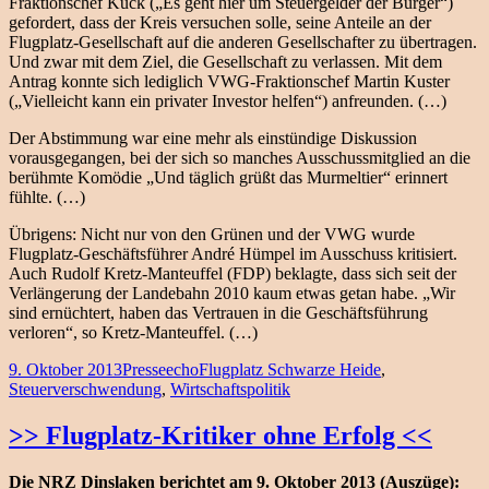
Fraktionschef Kück („Es geht hier um Steuergelder der Bürger“)
gefordert, dass der Kreis versuchen solle, seine Anteile an der
Flugplatz-Gesellschaft auf die anderen Gesellschafter zu übertragen.
Und zwar mit dem Ziel, die Gesellschaft zu verlassen. Mit dem
Antrag konnte sich lediglich VWG-Fraktionschef Martin Kuster
(„Vielleicht kann ein privater Investor helfen“) anfreunden. (…)
Der Abstimmung war eine mehr als einstündige Diskussion
vorausgegangen, bei der sich so manches Ausschussmitglied an die
berühmte Komödie „Und täglich grüßt das Murmeltier“ erinnert
fühlte. (…)
Übrigens: Nicht nur von den Grünen und der VWG wurde
Flugplatz-Geschäftsführer André Hümpel im Ausschuss kritisiert.
Auch Rudolf Kretz-Manteuffel (FDP) beklagte, dass sich seit der
Verlängerung der Landebahn 2010 kaum etwas getan habe. „Wir
sind ernüchtert, haben das Vertrauen in die Geschäftsführung
verloren“, so Kretz-Manteuffel. (…)
Veröffentlicht
Kategorien
Schlagwörter
9. Oktober 2013
Presseecho
Flugplatz Schwarze Heide
,
am
Steuerverschwendung
,
Wirtschaftspolitik
>> Flugplatz-Kritiker ohne Erfolg <<
Die NRZ Dinslaken berichtet am 9. Oktober 2013 (Auszüge):