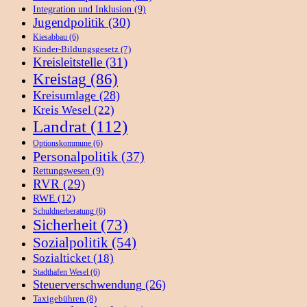
Integration und Inklusion
(9)
Jugendpolitik
(30)
Kiesabbau
(6)
Kinder-Bildungsgesetz
(7)
Kreisleitstelle
(31)
Kreistag
(86)
Kreisumlage
(28)
Kreis Wesel
(22)
Landrat
(112)
Optionskommune
(6)
Personalpolitik
(37)
Rettungswesen
(9)
RVR
(29)
RWE
(12)
Schuldnerberatung
(6)
Sicherheit
(73)
Sozialpolitik
(54)
Sozialticket
(18)
Stadthafen Wesel
(6)
Steuerverschwendung
(26)
Taxigebühren
(8)