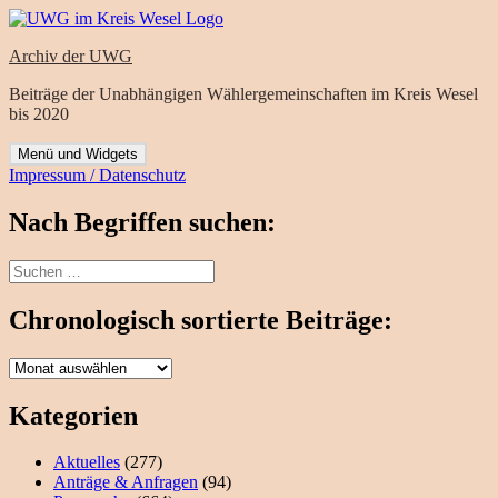
Zum
Inhalt
Archiv der UWG
springen
Beiträge der Unabhängigen Wählergemeinschaften im Kreis Wesel
bis 2020
Menü und Widgets
Impressum / Datenschutz
Nach Begriffen suchen:
Suchen
nach:
Chronologisch sortierte Beiträge:
Chronologisch
sortierte
Beiträge:
Kategorien
Aktuelles
(277)
Anträge & Anfragen
(94)