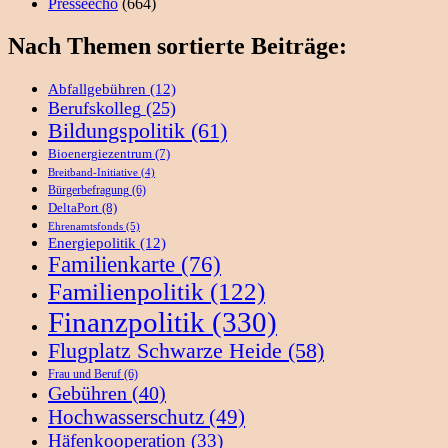
Presseecho
(664)
Nach Themen sortierte Beiträge:
Abfallgebühren
(12)
Berufskolleg
(25)
Bildungspolitik
(61)
Bioenergiezentrum
(7)
Breitband-Initiative
(4)
Bürgerbefragung
(6)
DeltaPort
(8)
Ehrenamtsfonds
(5)
Energiepolitik
(12)
Familienkarte
(76)
Familienpolitik
(122)
Finanzpolitik
(330)
Flugplatz Schwarze Heide
(58)
Frau und Beruf
(6)
Gebühren
(40)
Hochwasserschutz
(49)
Häfenkooperation
(33)