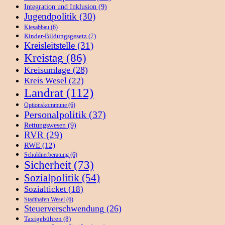
Integration und Inklusion
(9)
Jugendpolitik
(30)
Kiesabbau
(6)
Kinder-Bildungsgesetz
(7)
Kreisleitstelle
(31)
Kreistag
(86)
Kreisumlage
(28)
Kreis Wesel
(22)
Landrat
(112)
Optionskommune
(6)
Personalpolitik
(37)
Rettungswesen
(9)
RVR
(29)
RWE
(12)
Schuldnerberatung
(6)
Sicherheit
(73)
Sozialpolitik
(54)
Sozialticket
(18)
Stadthafen Wesel
(6)
Steuerverschwendung
(26)
Taxigebühren
(8)