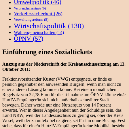
Umweltpolitik
(46)
Verbraucherzentrale
(6)
Verkehrssicherheit
(26)
Verwaltungsreform
(8)
Wirtschaftspolitik
(130)
Wählergemeinschaften
(14)
ÖPNV
(57)
Einführung eines Sozialtickets
Auszug aus der Niederschrift der Kreisausschusssitzung am 13.
Oktober 2011:
Fraktionsvorsitzender Kuster (VWG) entgegnete, er finde es
peinlich gegenüber den anwesenden Bürgern, wenn man nicht zu
einer anderen Lösung kommen könne. Bei einem monaltlichen
Regelsatz von 22,78 Euro für die Teilnahme am ÖPNV könne ein/e
HartIV-Empfänger/in sich nicht außerhalb seine/ihrer Stadt
bewegen. Daher werde nur eine Nutzerquto von 14 Prozent
erwartet. Wer in dieser Angelegenheit nun der Schuldige sein, das
Land NRW, weil der Landeszuschuss zu gering sei, ober der Kreis
Wesel, weil der zu unfelxibel reagiere, sei für ihn ohne Belang. Fest
stehe, dass für eine/n HartzIV-Empfänger/in keine Mobilität bestehe.