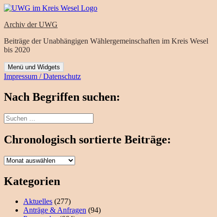
Zum
Inhalt
Archiv der UWG
springen
Beiträge der Unabhängigen Wählergemeinschaften im Kreis Wesel
bis 2020
Menü und Widgets
Impressum / Datenschutz
Nach Begriffen suchen:
Suchen
nach:
Chronologisch sortierte Beiträge:
Chronologisch
sortierte
Beiträge:
Kategorien
Aktuelles
(277)
Anträge & Anfragen
(94)