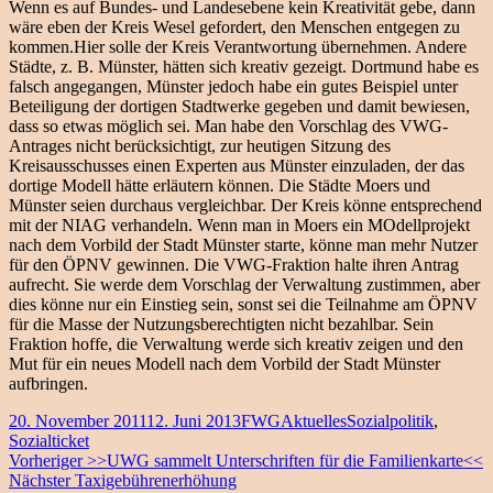
Wenn es auf Bundes- und Landesebene kein Kreativität gebe, dann
wäre eben der Kreis Wesel gefordert, den Menschen entgegen zu
kommen.
Hier solle der Kreis Verantwortung übernehmen. Andere
Städte, z. B. Münster, hätten sich kreativ gezeigt. Dortmund habe es
falsch angegangen, Münster jedoch habe ein gutes Beispiel unter
Beteiligung der dortigen Stadtwerke gegeben und damit bewiesen,
dass so etwas möglich sei. Man habe den Vorschlag des VWG-
Antrages nicht berücksichtigt, zur heutigen Sitzung des
Kreisausschusses einen Experten aus Münster einzuladen, der das
dortige Modell hätte erläutern können. Die Städte Moers und
Münster seien durchaus vergleichbar. Der Kreis könne entsprechend
mit der NIAG verhandeln. Wenn man in Moers ein MOdellprojekt
nach dem Vorbild der Stadt Münster starte, könne man mehr Nutzer
für den ÖPNV gewinnen. Die VWG-Fraktion halte ihren Antrag
aufrecht. Sie werde dem Vorschlag der Verwaltung zustimmen, aber
dies könne nur ein Einstieg sein, sonst sei die Teilnahme am ÖPNV
für die Masse der Nutzungsberechtigten nicht bezahlbar. Sein
Fraktion hoffe, die Verwaltung werde sich kreativ zeigen und den
Mut für ein neues Modell nach dem Vorbild der Stadt Münster
aufbringen.
Veröffentlicht
Autor
Kategorien
Schlagwörter
20. November 2011
12. Juni 2013
FWG
Aktuelles
Sozialpolitik
,
am
Sozialticket
Beitragsnavigation
Vorheriger
Vorheriger
>>UWG sammelt Unterschriften für die Familienkarte<<
Nächster
Beitrag:
Nächster
Taxigebührenerhöhung